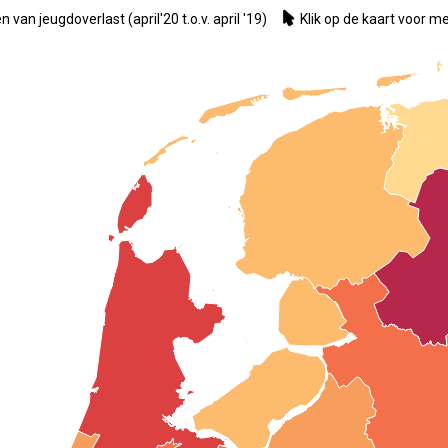
Klik op de kaart voor me
an jeugdoverlast (april'20 t.o.v. april '19)