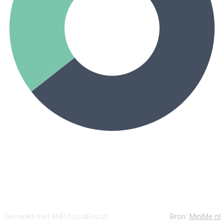
Gemaakt met ANP/LocalFocus
Bron:
MiniMe.nl