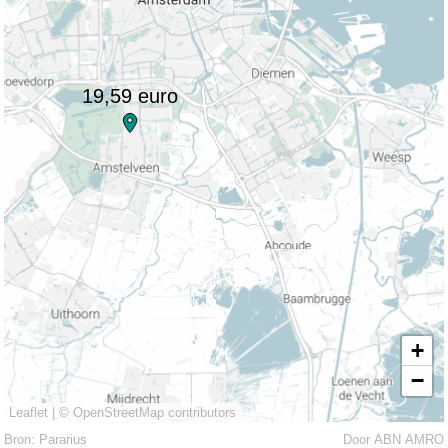
19,59 euro
+
−
Leaflet
|
© OpenStreetMap contributors
Bron: Pararius
Door ABN AMRO