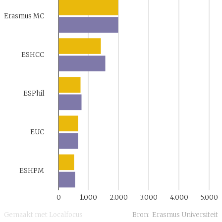
Erasmus MC
ESHCC
ESPhil
EUC
ESHPM
0
1.000
2.000
3.000
4.000
5.000
Gemaakt met Localfocus
Bron:
Erasmus Universiteit