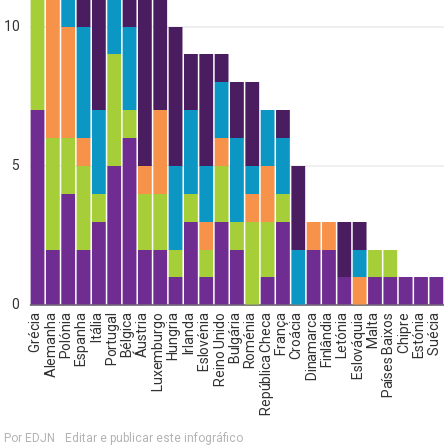
10
5
0
Grécia
Alemanha
Polónia
Espanha
Itália
Portugal
Bélgica
Áustria
Luxemburgo
Hungria
Irlanda
Eslovénia
Reino Unido
Bulgária
Roménia
República Checa
França
Croácia
Dinamarca
Finlândia
Letónia
Eslováquia
Malta
Países Baixos
Chipre
Estónia
Suécia
Por EDJN
Editar e publicar este infográfico