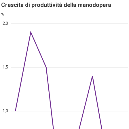
Crescita di produttività della manodopera
%
2,0
1,5
1,0