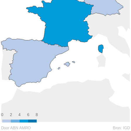
0
2
4
6
8
Door ABN AMRO
Bron:
IGD