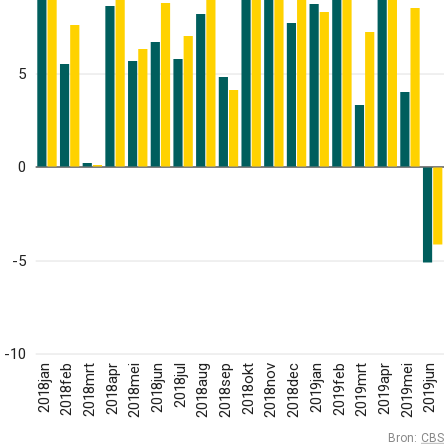
5
0
-5
-10
2018jan
2018feb
2018mrt
2018apr
2018mei
2018jun
2018jul
2018aug
2018sep
2018okt
2018nov
2018dec
2019jan
2019feb
2019mrt
2019apr
2019mei
2019jun
Bron:
CBS