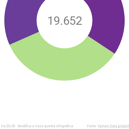
19.652
Da EDJN
Modifica e riusa questa infografica
Fonte:
Yemen Data project