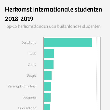
Herkomst internationale studenten
2018-2019
Top-15 herkomstlanden van buitenlandse studenten
Duitsland
Italië
China
België
Verenigd Koninkrijk
Bulgarije
Griekenland