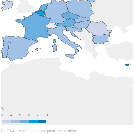
%
3
4
5
6
7
8
Da EDJN
Modifica e riusa questa infografica