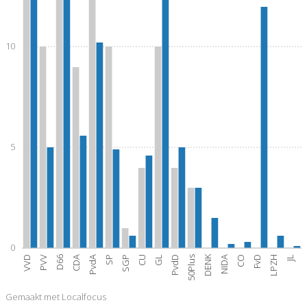
10
5
0
DENK
VVD
PVV
D66
CDA
PvdA
SP
SGP
CU
GL
PvdD
50Plus
NIDA
CO
FvD
LPZH
JL
Gemaakt met Localfocus