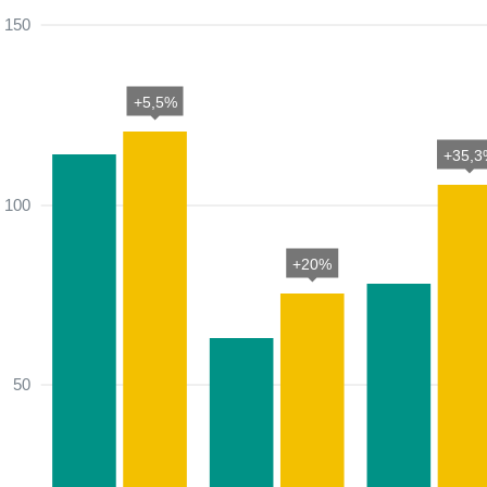
150
+5,5%
+35,3
100
+20%
50