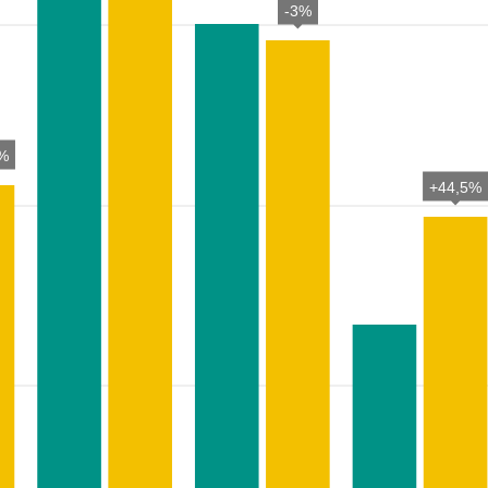
-3%
%
+44,5%