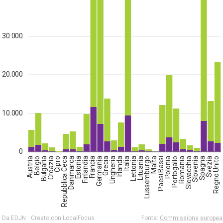
30.000
20.000
10.000
0
Austria
Belgio
Bulgaria
Croazia
Cipro
Repubblica Ceca
Danimarca
Estonia
Finlandia
Francia
Germania
Grecia
Ungheria
Irlanda
Italia
Lettonia
Lituania
Lussemburgo
Malta
Paesi Bassi
Polonia
Portogallo
Romania
Slovacchia
Slovenia
Spagna
Svezia
Regno Unito
Da EDJN
Creato con LocalFocus
Fonte:
Commissione europea