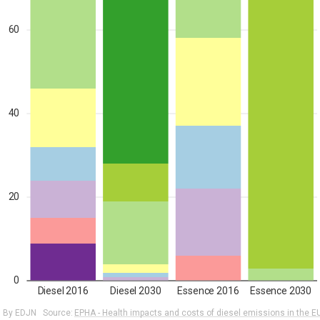
60
40
20
0
Diesel 2016
Diesel 2030
Essence 2016
Essence 2030
By EDJN
Source:
EPHA - Health impacts and costs of diesel emissions in the E