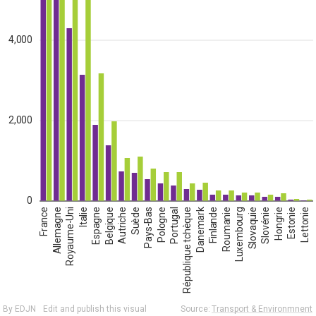
4,000
2,000
0
France
Allemagne
Royaume-Uni
Italie
Espagne
Belgique
Autriche
Suède
Pays-Bas
Pologne
Portugal
République tchèque
Danemark
Finlande
Roumanie
Luxembourg
Slovaquie
Slovénie
Hongrie
Estonie
Lettonie
By EDJN
Edit and publish this visual
Source:
Transport & Environmnent