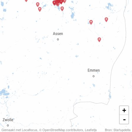
+
-
Gemaakt met Localfocus
,
© OpenStreetMap contributors
, Leafletjs
Bron: Startupdelta