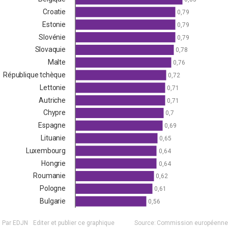
Croatie
0,79
Estonie
0,79
Slovénie
0,79
Slovaquie
0,78
Malte
0,76
République tchèque
0,72
Lettonie
0,71
Autriche
0,71
Chypre
0,7
Espagne
0,69
Lituanie
0,65
Luxembourg
0,64
Hongrie
0,64
Roumanie
0,62
Pologne
0,61
Bulgarie
0,56
Par EDJN
Editer et publier ce graphique
Source:
Commission européenne