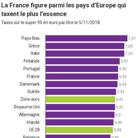
La France figure parmi les pays d’Europe qui
taxent le plus l’essence
Taxes sur le super 95 en euro par litre le 5/11/2018.
Pays-Bas
1,07
Grèce
1,03
Italie
1,03
Finlande
0,97
Portugal
0,95
France
0,95
Danemark
0,94
Suède
0,92
Zone euro
0,91
Royaume-Uni
0,91
Allemagne
0,9
Irlande
0,89
UE 28
0,88
Belgique
0,85