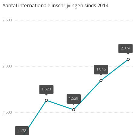
Aantal internationale inschrijvingen sinds 2014
2.500
2.074
2.000
1.846
1.628
1.529
1.500
1.178