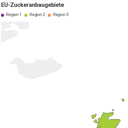
EU-Zuckeranbaugebiete
Region 1
Region 2
Region 3