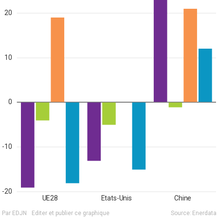
20
10
0
-10
-20
UE28
Etats-Unis
Chine
Par EDJN
Editer et publier ce graphique
Source:
Enerdata