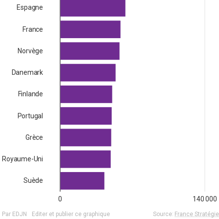
Espagne
France
Norvège
Danemark
Finlande
Portugal
Grèce
Royaume-Uni
Suède
0
140 000
Par EDJN
Editer et publier ce graphique
Source:
France Stratégie