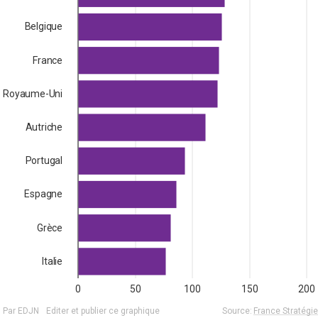
Belgique
France
Royaume-Uni
Autriche
Portugal
Espagne
Grèce
Italie
0
50
100
150
200
Par EDJN
Editer et publier ce graphique
Source:
France Stratégie