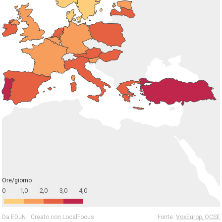
Ore/giorno
0
1,0
2,0
3,0
4,0
Da EDJN
Creato con LocalFocus
Fonte:
VoxEurop, OCSE