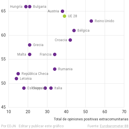
Hungría
Bulgaria
65
Austria
UE 28
Reino Unido
Bélgica
60
Croacia
Grecia
Malta
Francia
55
Rumania
República Checa
Letonia
50
Eslovaquia
Chipre
Italia
45
10
20
30
40
50
60
70
Total de opiniones positivas extracomunitarias
Por EDJN
Editar y publicar este gráfico
Fuente:
Eurobarometer 88