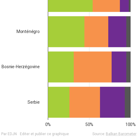
Monténégro
Bosnie-Herzégovine
Serbie
0%
50%
100%
Par EDJN
Editer et publier ce graphique
Source:
Balkan Barometer