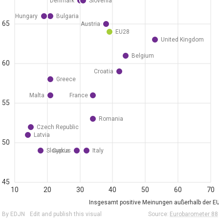
Denmark
Slovenia
Hungary
Bulgaria
65
Austria
EU28
United Kingdom
Belgium
60
Croatia
Greece
Malta
France
55
Romania
Czech Republic
Latvia
50
Slovakia
Cyprus
Italy
45
10
20
30
40
50
60
70
Insgesamt positive Meinungen außerhalb der E
By EDJN
Edit and publish this visual
Source:
Eurobarometer 88