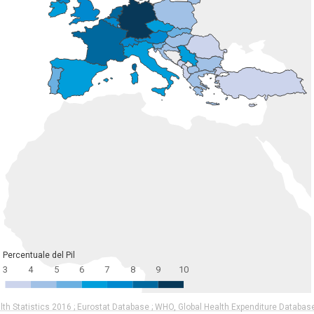
Percentuale del Pil
3
4
5
6
7
8
9
10
th Statistics 2016 ; Eurostat Database ; WHO, Global Health Expenditure Databas