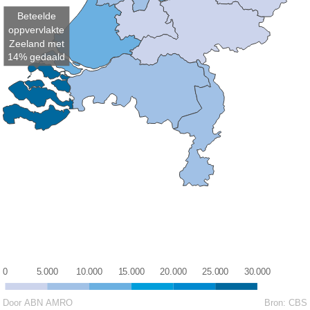
Beteelde
oppvervlakte
Zeeland met
14% gedaald
0
5.000
10.000
15.000
20.000
25.000
30.000
Door ABN AMRO
Bron:
CBS