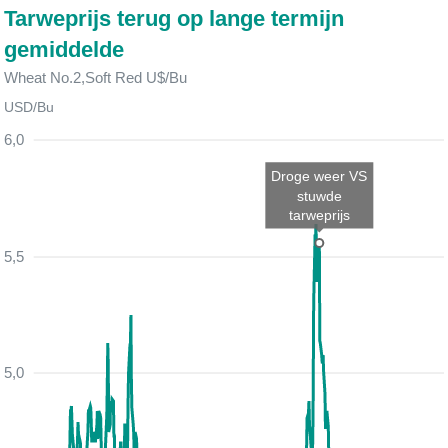
Tarweprijs terug op lange termijn
gemiddelde
Wheat No.2,Soft Red U$/Bu
USD/Bu
6,0
Droge weer VS
stuwde
tarweprijs
5,5
5,0