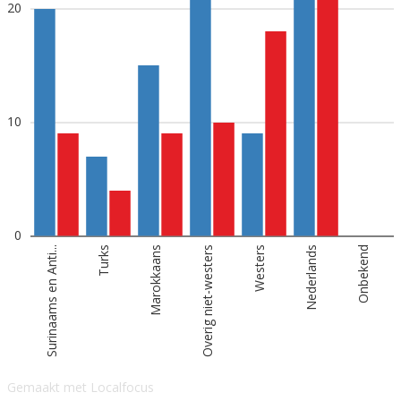
20
10
0
Surinaams en Anti...
Turks
Marokkaans
Overig niet-westers
Westers
Nederlands
Onbekend
Gemaakt met Localfocus