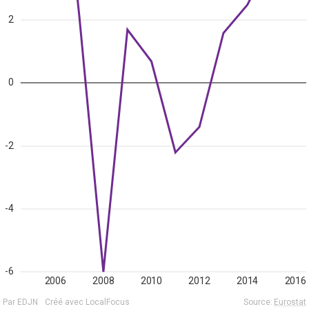
2
0
-2
-4
-6
2006
2008
2010
2012
2014
2016
Par EDJN
Créé avec LocalFocus
Source:
Eurostat