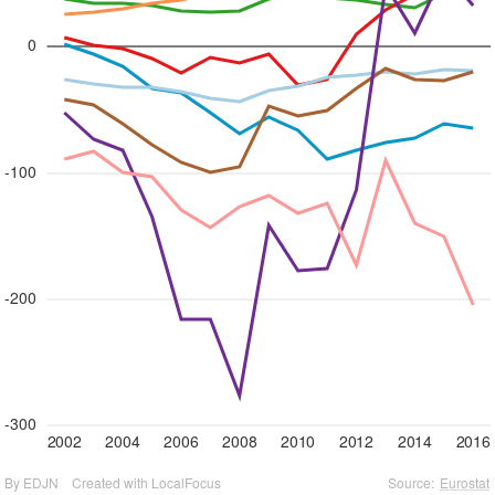
0
-100
-200
-300
2002
2004
2006
2008
2010
2012
2014
2016
By EDJN
Created with LocalFocus
Source:
Eurostat