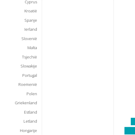
Cyprus
Kroatië
Spanje
Ierland
Slovenië
Malta
Tsjechië
Slowakije
Portugal
Roemenië
Polen
Griekenland
Estland
Letland
Hongarije