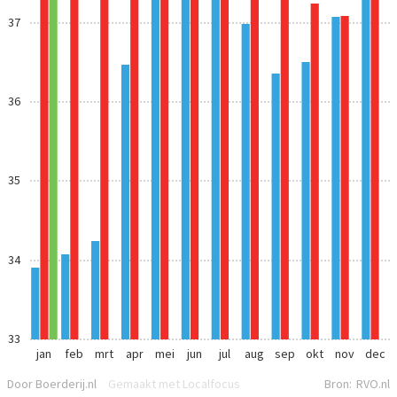
37
36
35
34
33
jan
feb
mrt
apr
mei
jun
jul
aug
sep
okt
nov
dec
Door Boerderij.nl
Gemaakt met Localfocus
Bron:
RVO.nl