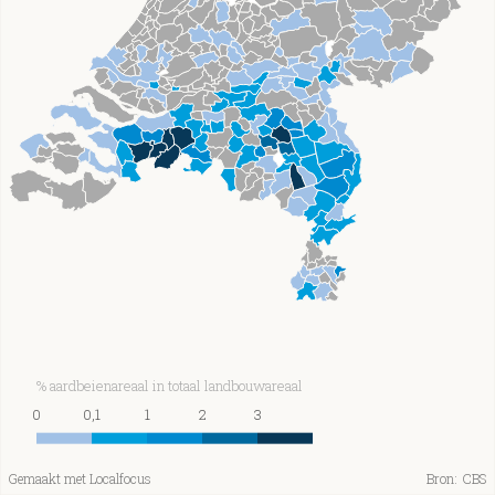
% aardbeienareaal in totaal landbouwareaal
0
0,1
1
2
3
Gemaakt met Localfocus
Bron:
CBS