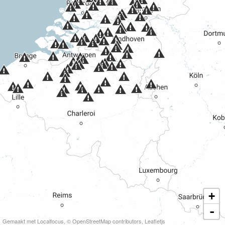
+
-
Gemaakt met Localfocus
,
© OpenStreetMap contributors
, Leafletjs