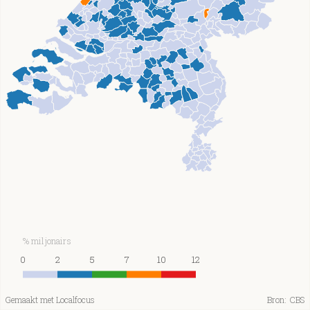
% miljonairs
0
2
5
7
10
12
Gemaakt met Localfocus
Bron:
CBS