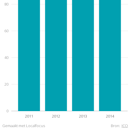
80
60
40
20
0
2011
2012
2013
2014
Gemaakt met Localfocus
Bron:
ICO