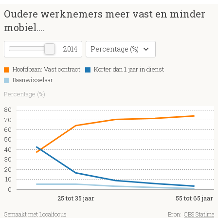
Oudere werknemers meer vast en minder
mobiel....
2014
Percentage (%)
Hoofdbaan: Vast contract
Korter dan 1 jaar in dienst
Baanwisselaar
Percentage (%)
80
70
60
50
40
30
20
10
0
25 tot 35 jaar
55 tot 65 jaar
Gemaakt met Localfocus
Bron:
CBS Statline