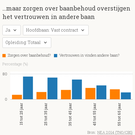
...maar zorgen over baanbehoud overstijgen
het vertrouwen in andere baan
Ja
Hoofdbaan: Vast contract
Opleiding: Totaal
Zorgen over baanbehoud?
Vertrouwen in vinden andere baan?
Percentage (%)
80
0
15 tot 25 jaar
25 tot 35 jaar
35 tot 45 jaar
45 tot 55 jaar
55 tot 65 jaar
Bron:
NEA 2014 (TNO/CBS)